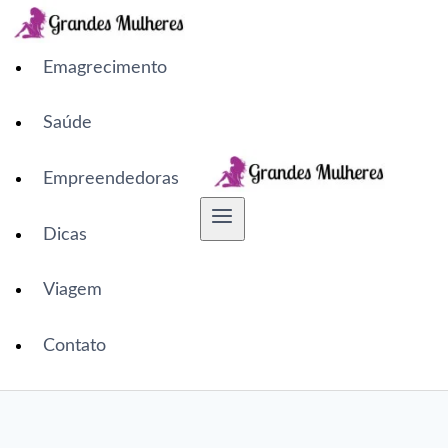
Pular
para
o
Emagrecimento
Conteúdo
Saúde
Empreendedoras
Dicas
Viagem
Contato