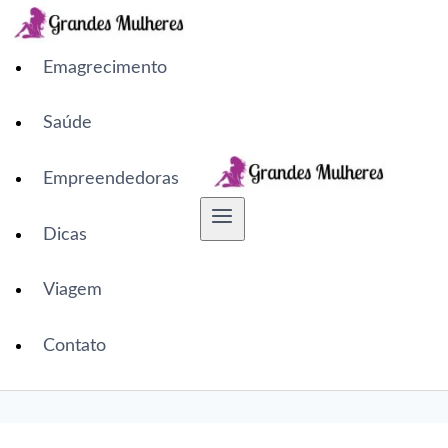
Pular
para
o
Emagrecimento
Conteúdo
Saúde
Empreendedoras
Dicas
Viagem
Contato