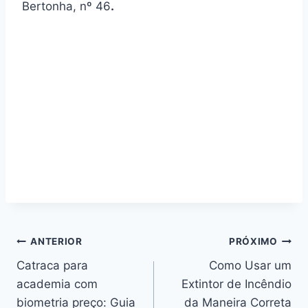
Bertonha, nº 46
.
Navegação
ANTERIOR
PRÓXIMO
Catraca para
Como Usar um
de
academia com
Extintor de Incêndio
Post
biometria preço: Guia
da Maneira Correta