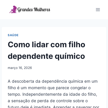
Pular
para
o
Conteúdo
SAÚDE
Como lidar com filho
dependente químico
março 16, 2026
A descoberta da dependência química em um
filho é um momento que parece congelar o
tempo. Independentemente da idade do filho,
a sensação de perda de controle sobre o
futuro dele é imediata. Aprender a navegar por