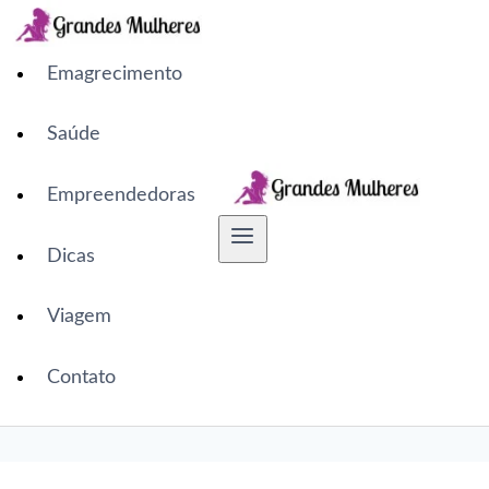
Pular
para
o
Emagrecimento
Conteúdo
Saúde
Empreendedoras
Dicas
Viagem
Contato